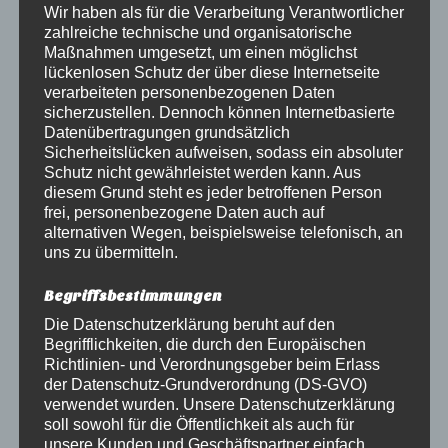
Wir haben als für die Verarbeitung Verantwortlicher
Wir beraten und unterstützen Sie gerne.
zahlreiche technische und organisatorische
Maßnahmen umgesetzt, um einen möglichst
Leave a comment
lückenlosen Schutz der über diese Internetseite
verarbeiteten personenbezogenen Daten
sicherzustellen. Dennoch können Internetbasierte
Datenübertragungen grundsätzlich
Neuer Kran für die Zimmerei
Sicherheitslücken aufweisen, sodass ein absoluter
Kantemir
Schutz nicht gewährleistet werden kann. Aus
diesem Grund steht es jeder betroffenen Person
Posted on
März 15, 2022
frei, personenbezogene Daten auch auf
alternativen Wegen, beispielsweise telefonisch, an
Am Dienstag, den 15.02.2022 holte Firmeninhaber
uns zu übermitteln.
Dennis Kantemir seinen neuen Kran direkt im Werk
Begriffsbestimmungen
in Ascheberg ab und machte sich selbst ein
verspätetest Geburtstagsgeschenk.
Die Datenschutzerklärung beruht auf den
Begrifflichkeiten, die durch den Europäischen
Richtlinien- und Verordnungsgeber beim Erlass
der Datenschutz-Grundverordnung (DS-GVO)
verwendet wurden. Unsere Datenschutzerklärung
soll sowohl für die Öffentlichkeit als auch für
unsere Kunden und Geschäftspartner einfach