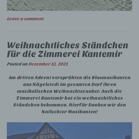
Zuverlässigkeit, Verhalten, Aufenthaltsort
oder Ortswechsel dieser natürlichen Person
zu analysieren oder vorherzusagen.
Leave a comment
f) Pseudonymisierung
Pseudonymisierung ist die Verarbeitung
Weihnachtliches Ständchen
personenbezogener Daten in einer Weise,
für die Zimmerei Kantemir
auf welche die personenbezogenen Daten
ohne Hinzuziehung zusätzlicher
Posted on
Dezember 13, 2021
Informationen nicht mehr einer spezifischen
betroffenen Person zugeordnet werden
können, sofern diese zusätzlichen
Am dritten Advent versprühten die Blasmusikanten
Informationen gesondert aufbewahrt werden
aus Nägelstedt im gesamten Dorf ihren
und technischen und organisatorischen
musikalischen Weihnachtszauber. Auch die
Maßnahmen unterliegen, die gewährleisten,
Zimmerei Kantemir hat ein weihnachtliches
dass die personenbezogenen Daten nicht
Ständchen bekommen. Hierfür Danken wir den
einer identifizierten oder identifizierbaren
Nailschter Musikanten!
natürlichen Person zugewiesen werden.
g) Verantwortlicher oder für die
Verarbeitung Verantwortlicher