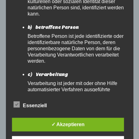
kulturellen oder sozialen Identität dieser
den Musikverein Nägelstedt durch gemeinnützige
natürlichen Person sind, identifiziert werden
Arbeit am Vereinshaus, damit die Musiker des JBO
kann.
Nägelstedts ihrem Traum ein kleines Stück näher
kommen.
b) betroffene Person
Betroffene Person ist jede identifizierte oder
identifizierbare natürliche Person, deren
personenbezogene Daten von dem für die
Verarbeitung Verantwortlichen verarbeitet
werden.
c) Verarbeitung
Verarbeitung ist jeder mit oder ohne Hilfe
automatisierter Verfahren ausgeführte
Vorgang oder jede solche Vorgangsreihe im
Zusammenhang mit personenbezogenen
Essenziell
Daten wie das Erheben, das Erfassen, die
Organisation, das Ordnen, die Speicherung,
die Anpassung oder Veränderung, das
✓ Akzeptieren
Auslesen, das Abfragen, die Verwendung,
die Offenlegung durch Übermittlung,
Verbreitung oder eine andere Form der