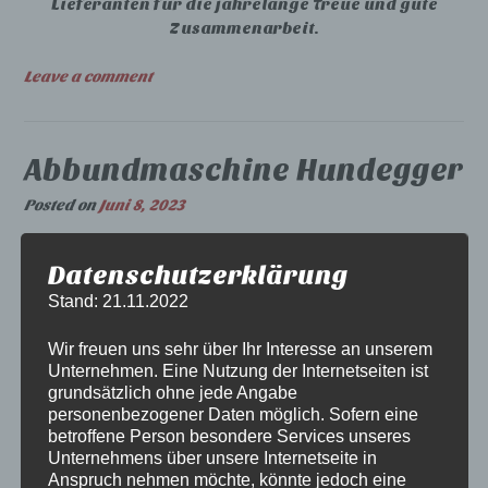
Lieferanten für die jahrelange Treue und gute
Zusammenarbeit.
Leave a comment
Abbundmaschine Hundegger
Posted on
Juni 8, 2023
Am 08.06.2023 war es endlich soweit und wir haben
Datenschutzerklärung
endlich unsere Hundegger Abbundmaschine
Stand: 21.11.2022
angeliefert bekommen. Mit vereinten Kräften
gelang es, die Maschine an Ort und Stelle zu
Wir freuen uns sehr über Ihr Interesse an unserem
platzieren.
Unternehmen. Eine Nutzung der Internetseiten ist
grundsätzlich ohne jede Angabe
personenbezogener Daten möglich. Sofern eine
betroffene Person besondere Services unseres
Unternehmens über unsere Internetseite in
Anspruch nehmen möchte, könnte jedoch eine