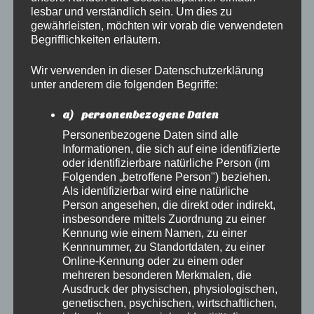
lesbar und verständlich sein. Um dies zu
gewährleisten, möchten wir vorab die verwendeten
Begrifflichkeiten erläutern.
Wir verwenden in dieser Datenschutzerklärung
unter anderem die folgenden Begriffe:
a) personenbezogene Daten
Personenbezogene Daten sind alle
Informationen, die sich auf eine identifizierte
oder identifizierbare natürliche Person (im
Folgenden „betroffene Person") beziehen.
Leave a comment
Als identifizierbar wird eine natürliche
Person angesehen, die direkt oder indirekt,
insbesondere mittels Zuordnung zu einer
Kennung wie einem Namen, zu einer
Vorbau für die Musikschule
Kennnummer, zu Standortdaten, zu einer
Nägelstedt
Online-Kennung oder zu einem oder
mehreren besonderen Merkmalen, die
Posted on
März 5, 2022
Ausdruck der physischen, physiologischen,
genetischen, psychischen, wirtschaftlichen,
Am 05.03.2022 unterstütze die Zimmerei Kantemir