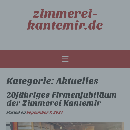
S
zimmerei-
k
i
kantemir.de
p
t
o
c
o
n
t
e
n
Kategorie:
Aktuelles
t
20jähriges Firmenjubiläum
der Zimmerei Kantemir
Posted on
September 7, 2024