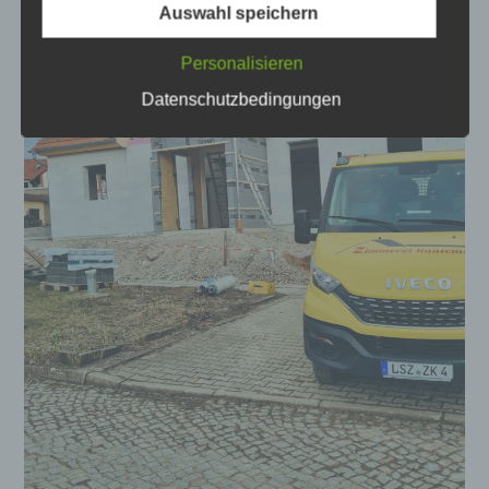
Auswahl speichern
Bereitstellung, den Abgleich oder die
Verknüpfung, die Einschränkung, das
Personalisieren
Löschen oder die Vernichtung.
Datenschutzbedingungen
d) Einschränkung der Verarbeitung
Einschränkung der Verarbeitung ist die
Markierung gespeicherter
personenbezogener Daten mit dem Ziel,
ihre künftige Verarbeitung einzuschränken.
e) Profiling
Profiling ist jede Art der automatisierten
Verarbeitung personenbezogener Daten, die
darin besteht, dass diese
personenbezogenen Daten verwendet
werden, um bestimmte persönliche Aspekte,
die sich auf eine natürliche Person
beziehen, zu bewerten, insbesondere, um
Aspekte bezüglich Arbeitsleistung,
wirtschaftlicher Lage, Gesundheit,
persönlicher Vorlieben, Interessen,