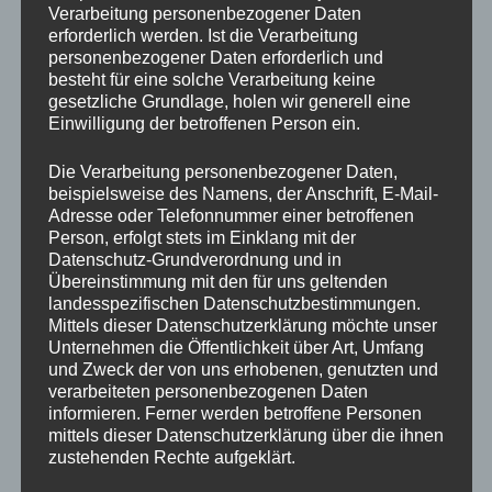
Verarbeitung personenbezogener Daten
erforderlich werden. Ist die Verarbeitung
personenbezogener Daten erforderlich und
besteht für eine solche Verarbeitung keine
gesetzliche Grundlage, holen wir generell eine
Einwilligung der betroffenen Person ein.
Die Verarbeitung personenbezogener Daten,
beispielsweise des Namens, der Anschrift, E-Mail-
Adresse oder Telefonnummer einer betroffenen
Person, erfolgt stets im Einklang mit der
Datenschutz-Grundverordnung und in
Übereinstimmung mit den für uns geltenden
landesspezifischen Datenschutzbestimmungen.
Mittels dieser Datenschutzerklärung möchte unser
Unternehmen die Öffentlichkeit über Art, Umfang
und Zweck der von uns erhobenen, genutzten und
verarbeiteten personenbezogenen Daten
informieren. Ferner werden betroffene Personen
mittels dieser Datenschutzerklärung über die ihnen
Nun steht dem maschinellen Holzabbund nichts
zustehenden Rechte aufgeklärt.
mehr im Wege. Ab sofort bieten wir auch
Lohnabbund an,
melden Sie sich einfach bei uns
.